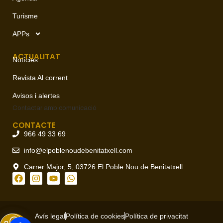
Turisme
APPs
ACTUALITAT
Notícies
Revista Al corrent
Avisos i alertes
Contactar amb
comunicació
CONTACTE
966 49 33 69
info@elpoblenoudebenitatxell.com
Carrer Major, 5, 03726 El Poble Nou de Benitatxell
Avís legal
Política de cookies
Política de privacitat