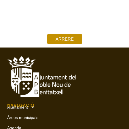
ARRERE
NAVEGACIÓ
Ajuntament
Àrees municipals
Agenda