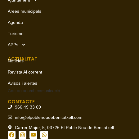
Àrees municipals
Agenda
Turisme
APPs
ACTUALITAT
Notícies
Revista Al corrent
Avisos i alertes
Contactar amb
comunicació
CONTACTE
966 49 33 69
info@elpoblenoudebenitatxell.com
Carrer Major, 5, 03726 El Poble Nou de Benitatxell