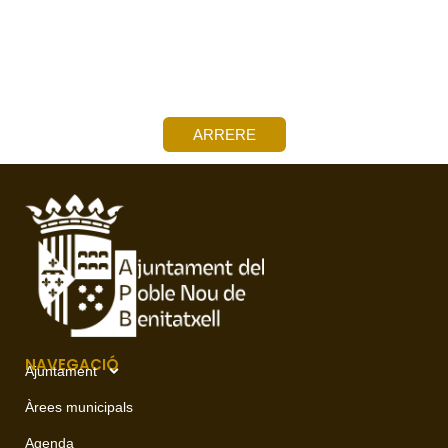
ARRERE
NAVEGACIÓ
Ajuntament
Àrees municipals
Agenda