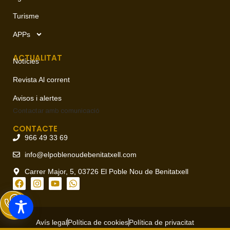
Turisme
APPs
ACTUALITAT
Notícies
Revista Al corrent
Avisos i alertes
Contactar amb
comunicació
CONTACTE
966 49 33 69
info@elpoblenoudebenitatxell.com
Carrer Major, 5, 03726 El Poble Nou de Benitatxell
Avís legal
Política de cookies
Política de privacitat