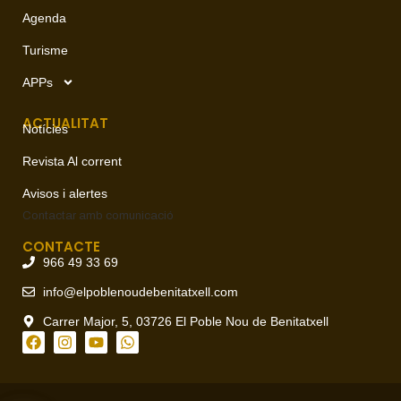
Agenda
Turisme
APPs
ACTUALITAT
Notícies
Revista Al corrent
Avisos i alertes
Contactar amb
comunicació
CONTACTE
966 49 33 69
info@elpoblenoudebenitatxell.com
Carrer Major, 5, 03726 El Poble Nou de Benitatxell