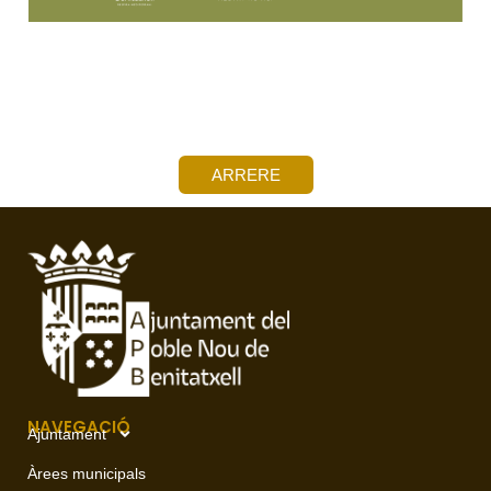
ARRERE
NAVEGACIÓ
Ajuntament
Àrees municipals