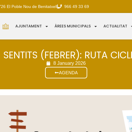
726 El Poble Nou de Benitatxell
966 49 33 69
AJUNTAMENT
ÀREES MUNICIPALS
ACTUALITAT
 SENTITS (FEBRER): RUTA CICL
8 January 2026
AGENDA