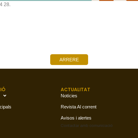
4 28.
ARRERE
IÓ
ACTUALITAT
Notícies
cipals
Revista Al corrent
Avisos i alertes
Contactar amb
comunicació