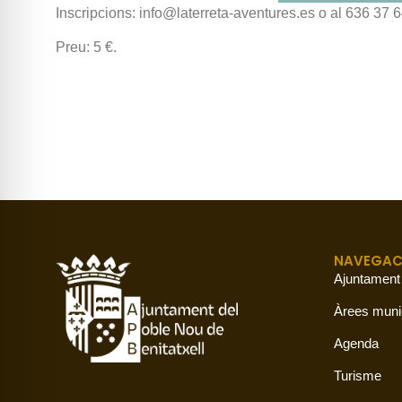
Inscripcions: info@laterreta-aventures.es o al 636 37 6
Preu: 5 €.
NAVEGAC
Ajuntament
Àrees muni
Agenda
Turisme