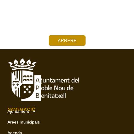
ARRERE
NAVEGACIÓ
Ajuntament
Àrees municipals
Agenda