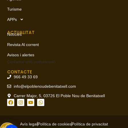
Turisme
APPs
ACTUALITAT
Notícies
Revista Al corrent
Avisos i alertes
Contactar amb
comunicació
CONTACTE
966 49 33 69
info@elpoblenoudebenitatxell.com
Carrer Major, 5, 03726 El Poble Nou de Benitatxell
Avís legal
Política de cookies
Política de privacitat