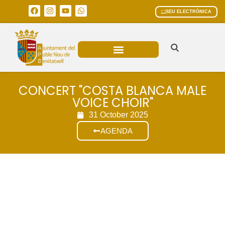
SEU ELECTRÒNICA
ÀREES MUNICIPALS
CONCERT "COSTA BLANCA MALE
VOICE CHOIR"
31 October 2025
AGENDA