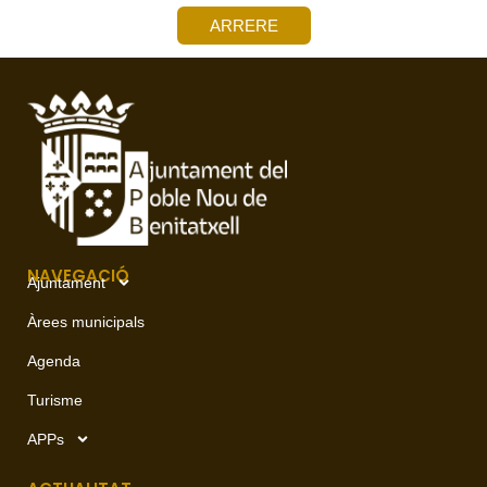
ARRERE
NAVEGACIÓ
Ajuntament
Àrees municipals
Agenda
Turisme
APPs