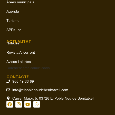
Àrees municipals
Agenda
Turisme
APPs
ACTUALITAT
Notícies
Revista Al corrent
Avisos i alertes
Contactar amb
comunicació
CONTACTE
966 49 33 69
info@elpoblenoudebenitatxell.com
Carrer Major, 5, 03726 El Poble Nou de Benitatxell