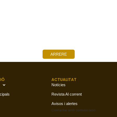
ARRERE
IÓ
ACTUALITAT
Notícies
cipals
Revista Al corrent
Avisos i alertes
Contactar amb
comunicació