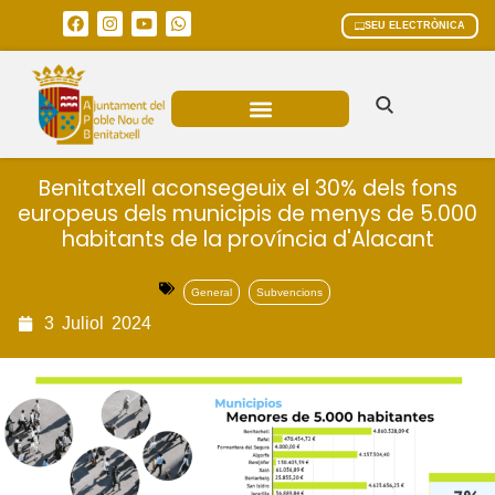
SEU ELECTRÒNICA
ÀREES MUNICIPALS
Benitatxell aconsegeuix el 30% dels fons
europeus dels municipis de menys de 5.000
habitants de la província d'Alacant
General
Subvencions
3
Juliol
2024