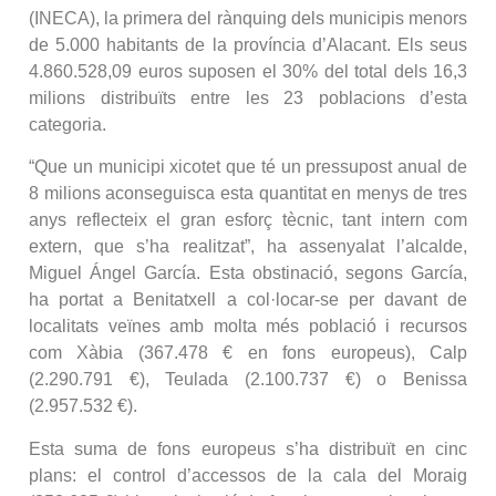
(INECA), la primera del rànquing dels municipis menors
de 5.000 habitants de la província d’Alacant. Els seus
4.860.528,09 euros suposen el 30% del total dels 16,3
milions distribuïts entre les 23 poblacions d’esta
categoria.
“Que un municipi xicotet que té un pressupost anual de
8 milions aconseguisca esta quantitat en menys de tres
anys reflecteix el gran esforç tècnic, tant intern com
extern, que s’ha realitzat”, ha assenyalat l’alcalde,
Miguel Ángel García. Esta obstinació, segons García,
ha portat a Benitatxell a col·locar-se per davant de
localitats veïnes amb molta més població i recursos
com Xàbia (367.478 € en fons europeus), Calp
(2.290.791 €), Teulada (2.100.737 €) o Benissa
(2.957.532 €).
Esta suma de fons europeus s’ha distribuït en cinc
plans: el control d’accessos de la cala del Moraig