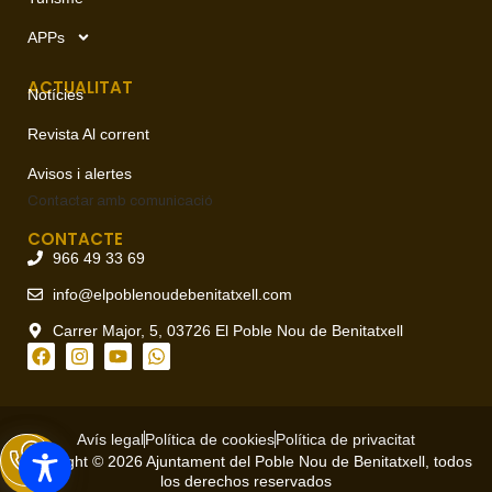
APPs
ACTUALITAT
Notícies
Revista Al corrent
Avisos i alertes
Contactar amb
comunicació
CONTACTE
966 49 33 69
info@elpoblenoudebenitatxell.com
Carrer Major, 5, 03726 El Poble Nou de Benitatxell
Avís legal
Política de cookies
Política de privacitat
Copyright © 2026 Ajuntament del Poble Nou de Benitatxell, todos
los derechos reservados