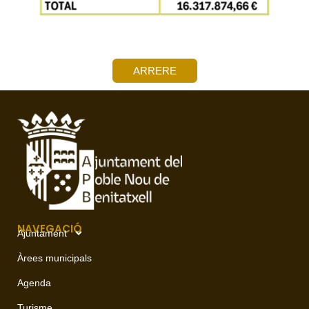
ARRERE
NAVEGACIÓ
Ajuntament
Àrees municipals
Agenda
Turisme