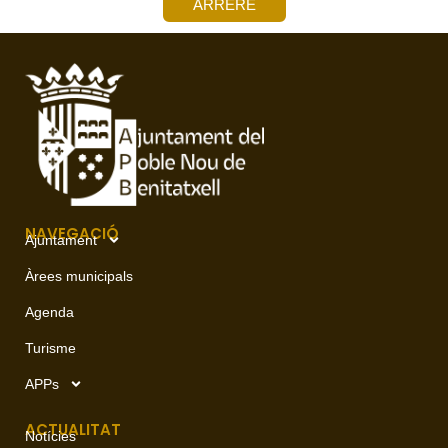
ARRERE
NAVEGACIÓ
Ajuntament
Àrees municipals
Agenda
Turisme
APPs
ACTUALITAT
Notícies