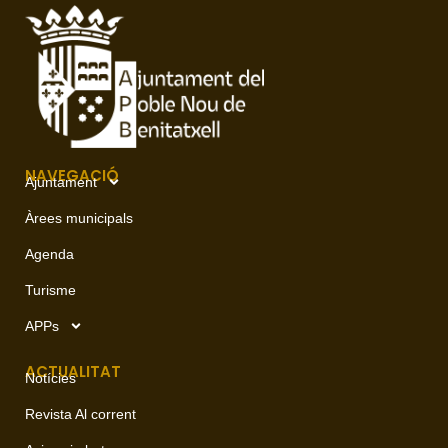
NAVEGACIÓ
Ajuntament
Àrees municipals
Agenda
Turisme
APPs
ACTUALITAT
Notícies
Revista Al corrent