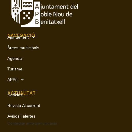
NAVEGACIÓ
Ajuntament
Àrees municipals
Agenda
Turisme
APPs
ACTUALITAT
Notícies
Revista Al corrent
Avisos i alertes
Contactar amb
comunicació