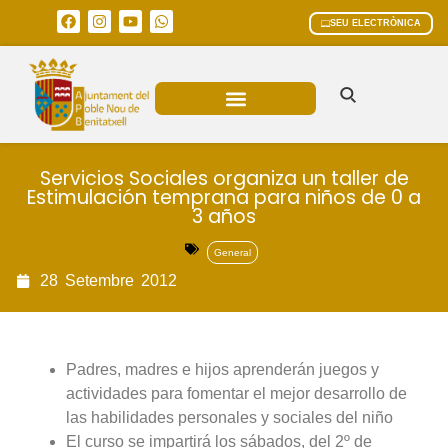
SEU ELECTRÒNICA
ÀREES MUNICIPALS
Servicios Sociales organiza un taller de
Estimulación temprana para niños de 0 a
3 años
General
28
Setembre
2012
Padres, madres e hijos aprenderán juegos y
actividades para fomentar el mejor desarrollo de
las habilidades personales y sociales del niño
El curso se impartirá los sábados, del 2º de