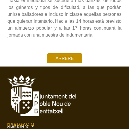
Hasta el mediodía se sucederán las danzas, de todos
los géneros y tipos de dificultad, a las que podrán
unirse bailadores e incluso iniciarse aquellas personas
que quieran intentarlo. Hacia las 14 horas está previsto
un almuerzo popular y a las 17 horas continuará la
jornada con una muestra de indumentaria
ARRERE
NAVEGACIÓ
Ajuntament