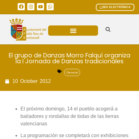
SEU ELECTRÒNICA
ÀREES MUNICIPALS
El grupo de Danzas Morro Falquí organiza
la I Jornada de Danzas tradicionales
General
10
October
2012
El próximo domingo, 14 el pueblo acogerá a
bailadores y rondallas de todas de las tierras
valencianas
La programación se completará con exhibiciones