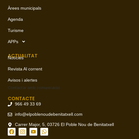
Àrees municipals
Agenda
Turisme
APPs
ACTUALITAT
Notícies
Revista Al corrent
Avisos i alertes
Contactar amb
comunicació
CONTACTE
966 49 33 69
info@elpoblenoudebenitatxell.com
Carrer Major, 5, 03726 El Poble Nou de Benitatxell