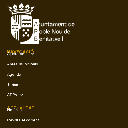
NAVEGACIÓ
Ajuntament
Àrees municipals
Agenda
Turisme
APPs
ACTUALITAT
Notícies
Revista Al corrent