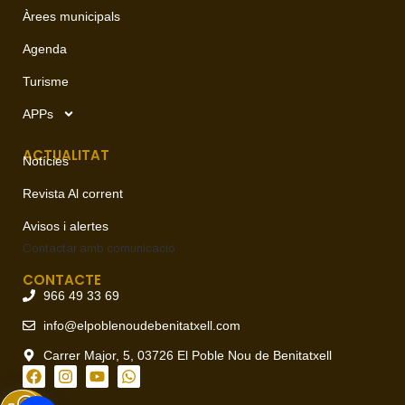
Àrees municipals
Agenda
Turisme
APPs
ACTUALITAT
Notícies
Revista Al corrent
Avisos i alertes
Contactar amb
comunicació
CONTACTE
966 49 33 69
info@elpoblenoudebenitatxell.com
Carrer Major, 5, 03726 El Poble Nou de Benitatxell