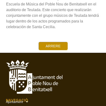
Escuela de Música del Poble Nou de Benitatxell en el
auditorio de Teulada. Este concierto que realizarán
conjuntamente con el grupo músicos de Teulada tendrá
lugar dentro de los actos programados para la
celebración de Santa Cecilia.
ARRERE
NAVEGACIÓ
Ajuntament