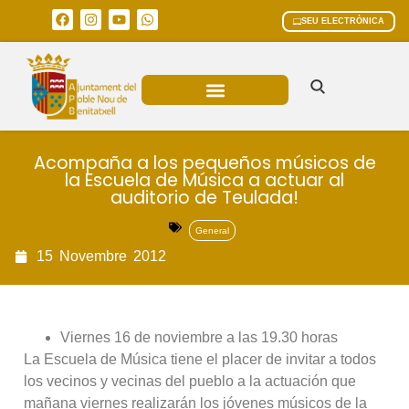
SEU ELECTRÒNICA
ÀREES MUNICIPALS
Acompaña a los pequeños músicos de
la Escuela de Música a actuar al
auditorio de Teulada!
General
15
Novembre
2012
Viernes 16 de noviembre a las 19.30 horas
La Escuela de Música tiene el placer de invitar a todos
los vecinos y vecinas del pueblo a la actuación que
mañana viernes realizarán los jóvenes músicos de la