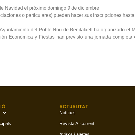
 de Navidad el próximo domingo 9 de diciembre
ciaciones o particulares) pueden hacer sus inscripciones hasta
 Ayuntamiento del Poble Nou de Benitatxell ha organizado el 
ón Económica y Fiestas han previsto una jornada completa co
IÓ
ACTUALITAT
Notícies
cipals
Revista Al corrent
Avisos i alertes