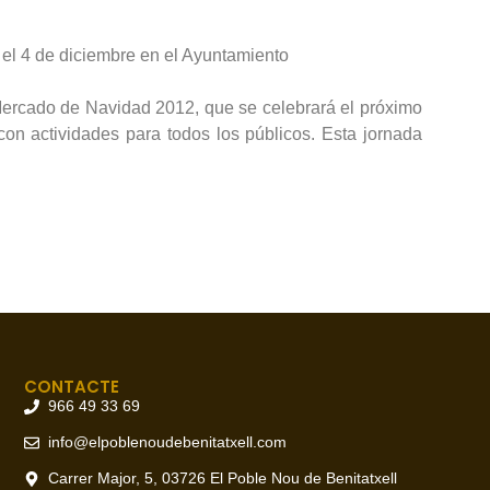
 el 4 de diciembre en el Ayuntamiento
Mercado de Navidad 2012, que se celebrará el próximo
n actividades para todos los públicos. Esta jornada
CONTACTE
966 49 33 69
info@elpoblenoudebenitatxell.com
Carrer Major, 5, 03726 El Poble Nou de Benitatxell