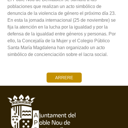
poblaciones que realizan un acto simbólico de
denuncia de la violencia de género el próximo día 23.
En esta la jornada internacional (25 de noviembre) se
fija la atención en la lucha por la igualdad y por la
defensa de la igualdad entre géneros y personas. Por
ello, la Concejalía de la Mujer y el Colegio Público
Santa María Magdalena han organizado un acto
simbólico de concienciación sobre el lacra social.
ARRERE