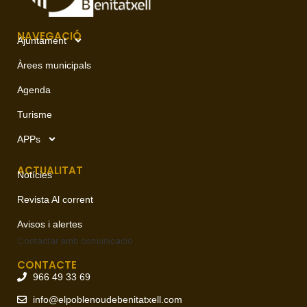
NAVEGACIÓ
Ajuntament
Àrees municipals
Agenda
Turisme
APPs
ACTUALITAT
Notícies
Revista Al corrent
Avisos i alertes
Contactar amb
comunicació
CONTACTE
966 49 33 69
info@elpoblenoudebenitatxell.com