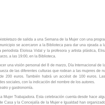
stoletazo de salida a una Semana de la Mujer con una programa
 municipio se acercaron a la Biblioteca para dar una ojeada a la
 periodista Eloïssa Vidal y la profesora y artista plástica, Eli
rzo, a las 19:00, en la Biblioteca.
ocer una visión personal del 8 de marzo, Día Internacional de 
queza de las diferentes culturas que rodean a las mujeres de n
 de 200 euros. También habrá un accésit de 100 euros. Las
es sociales, con la indicación del nombre de los autores.
eatro y gastronomía.
e la Mujer Trabajadora. Esta celebración cuenta desde hace a
 Casa y la Concejalía de la Mujer e Igualdad han organizado act