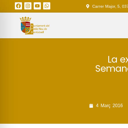
Carrer Major, 5, 03
La e
Semana 
4
Març
2016