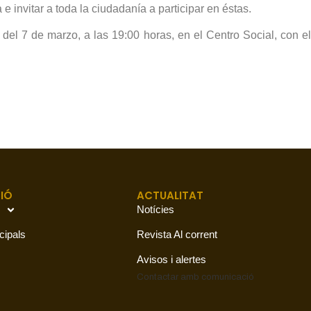
e invitar a toda la ciudadanía a participar en éstas.
del 7 de marzo, a las 19:00 horas, en el Centro Social, con el t
IÓ
ACTUALITAT
Notícies
cipals
Revista Al corrent
Avisos i alertes
Contactar amb
comunicació