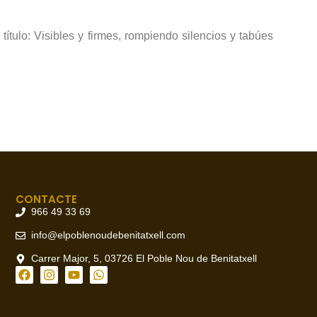
ítulo: Visibles y firmes, rompiendo silencios y tabúes
CONTACTE
966 49 33 69
info@elpoblenoudebenitatxell.com
Carrer Major, 5, 03726 El Poble Nou de Benitatxell