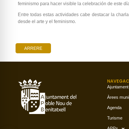
feminismo para hacer visible la celebración de este día 
Entre todas estas actividades cabe destacar la charla 
desde el arte y el feminismo.
ARRERE
NAVEGAC
Ajuntament
Àrees muni
Agenda
Turisme
APPs