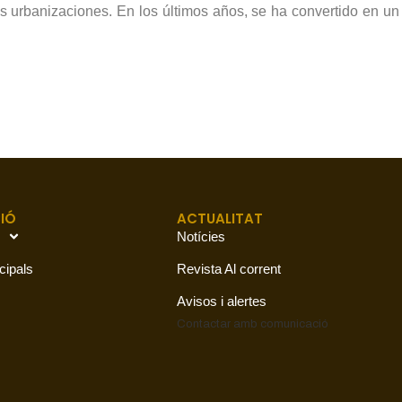
as urbanizaciones. En los últimos años, se ha convertido en un 
IÓ
ACTUALITAT
Notícies
cipals
Revista Al corrent
Avisos i alertes
Contactar amb
comunicació