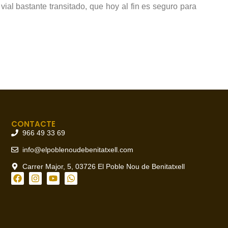
vial bastante transitado, que hoy al fin es seguro para
CONTACTE
966 49 33 69
info@elpoblenoudebenitatxell.com
Carrer Major, 5, 03726 El Poble Nou de Benitatxell