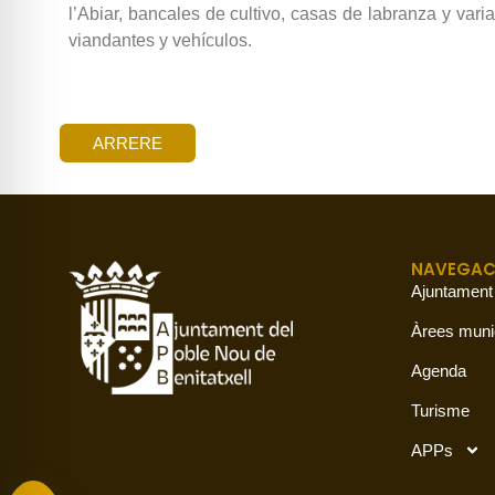
l’Abiar, bancales de cultivo, casas de labranza y vari
viandantes y vehículos.
ARRERE
NAVEGAC
Ajuntament
Àrees muni
Agenda
Turisme
APPs