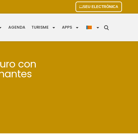
SEU ELECTRÒNICA
AGENDA
TURISME
APPS
guro con
inantes