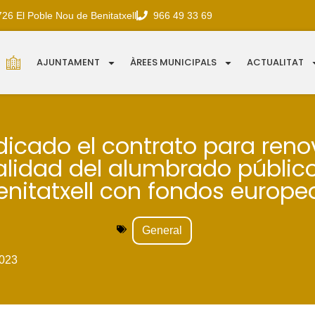
726 El Poble Nou de Benitatxell
966 49 33 69
AJUNTAMENT
ÀREES MUNICIPALS
ACTUALITAT
icado el contrato para reno
alidad del alumbrado públic
enitatxell con fondos europe
General
023