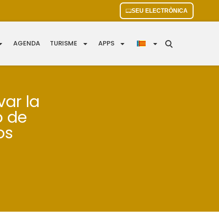
SEU ELECTRÒNICA
AGENDA
TURISME
APPS
var la
o de
os