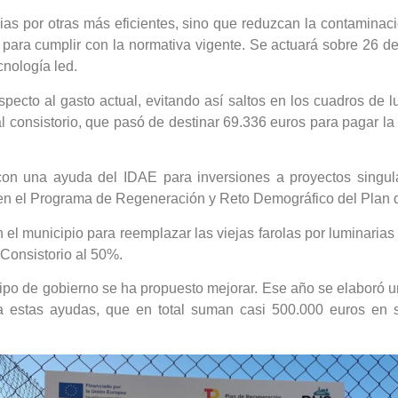
rias por otras más eficientes, sino que reduzcan la contamina
para cumplir con la normativa vigente. Se actuará sobre 26 d
cnología led.
pecto al gasto actual, evitando así saltos en los cuadros de 
 al consistorio, que pasó de destinar 69.336 euros para pagar l
 con una ayuda del IDAE para inversiones a proyectos singula
n el Programa de Regeneración y Reto Demográfico del Plan d
el municipio para reemplazar las viejas farolas por luminarias 
 Consistorio al 50%.
ipo de gobierno se ha propuesto mejorar. Ese año se elaboró un
ar a estas ayudas, que en total suman casi 500.000 euros en