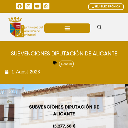
SEU ELECTRÒNICA
ÀREES MUNICIPALS
SUBVENCIONES DIPUTACIÓN DE ALICANTE
General
1
Agost
2023