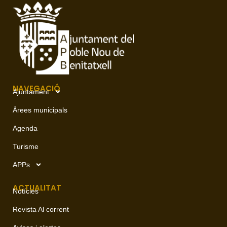
NAVEGACIÓ
Ajuntament
Àrees municipals
Agenda
Turisme
APPs
ACTUALITAT
Notícies
Revista Al corrent