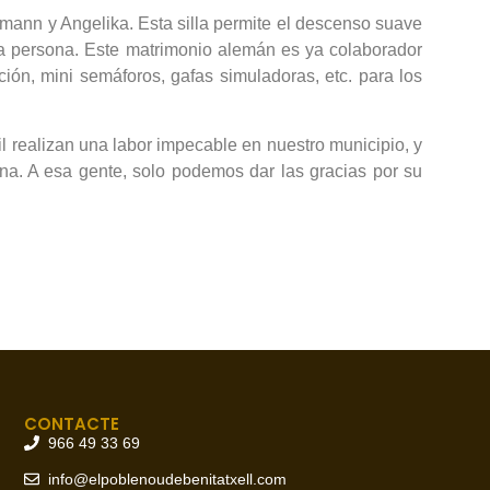
mann y Angelika. Esta silla permite el descenso suave
na persona. Este matrimonio alemán es ya colaborador
ión, mini semáforos, gafas simuladoras, etc. para los
l realizan una labor impecable en nuestro municipio, y
na. A esa gente, solo podemos dar las gracias por su
CONTACTE
966 49 33 69
info@elpoblenoudebenitatxell.com