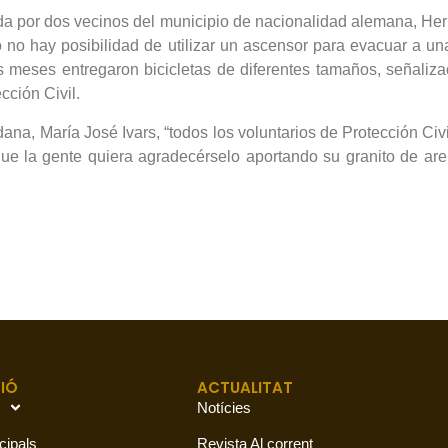
a por dos vecinos del municipio de nacionalidad alemana, Her
no hay posibilidad de utilizar un ascensor para evacuar a u
meses entregaron bicicletas de diferentes tamaños, señalizac
cción Civil.
, María José Ivars, “todos los voluntarios de Protección Civi
e la gente quiera agradecérselo aportando su granito de are
IÓ
ACTUALITAT
Notícies
cipals
Revista Al corrent