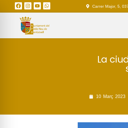
Carrer Major, 5, 03
La ciu
10
Març
2023