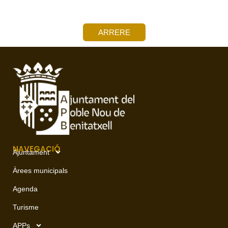
ARRERE
NAVEGACIÓ
Ajuntament
Àrees municipals
Agenda
Turisme
APPs