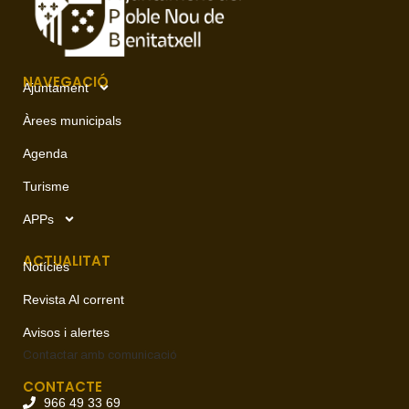
NAVEGACIÓ
Ajuntament
Àrees municipals
Agenda
Turisme
APPs
ACTUALITAT
Notícies
Revista Al corrent
Avisos i alertes
Contactar amb
comunicació
CONTACTE
966 49 33 69