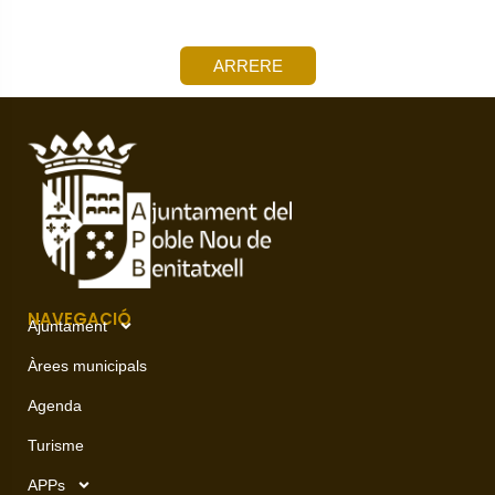
ARRERE
NAVEGACIÓ
Ajuntament
Àrees municipals
Agenda
Turisme
APPs