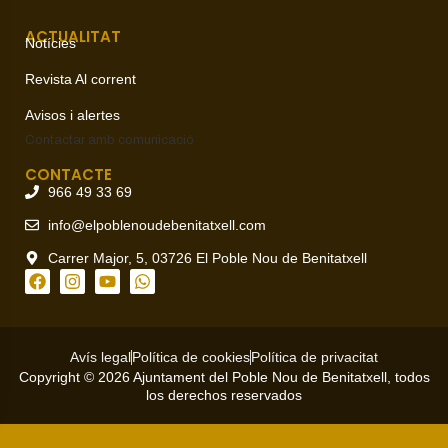
ACTUALITAT
Notícies
Revista Al corrent
Avisos i alertes
Contactar amb
comunicació
CONTACTE
966 49 33 69
info@elpoblenoudebenitatxell.com
Carrer Major, 5, 03726 El Poble Nou de Benitatxell
Avís legal
Política de cookies
Política de privacitat
Copyright © 2026 Ajuntament del Poble Nou de Benitatxell, todos
los derechos reservados