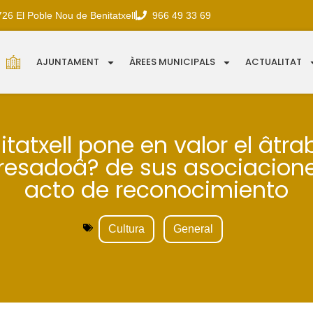
726 El Poble Nou de Benitatxell
966 49 33 69
AJUNTAMENT
ÀREES MUNICIPALS
ACTUALITAT
itatxell pone en valor el âtra
resadoâ? de sus asociacion
acto de reconocimiento
Cultura
General