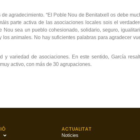
s de agradecimiento. “El Poble Nou de Benitatxell os debe muc
rmáis parte activa de las asociaciones locales sois el verdad
 Nou sea un pueblo cohesionado, solidario, seguro, igualitari
 y los animales. No hay suficientes palabras para agradecer vu
ad y variedad de asociaciones. En este sentido, García res
y muy activo, con más de 30 agrupaciones.
IÓ
ACTUALITAT
Notícies