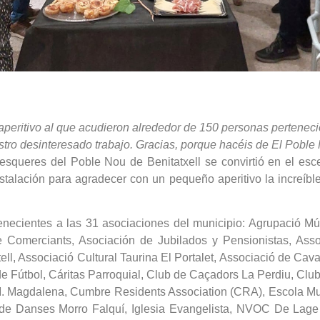
aperitivo al que acudieron alrededor de 150 personas perteneci
stro desinteresado trabajo. Gracias, porque hacéis de El Poble 
Pesqueres del Poble Nou de Benitatxell se convirtió en el esc
talación para agradecer con un pequeño aperitivo la increíbl
rtenecientes a las 31 asociaciones del municipio: Agrupació 
Comerciants, Asociación de Jubilados y Pensionistas, Assoc
ell, Associació Cultural Taurina El Portalet, Associació de Cav
de Fútbol, Cáritas Parroquial, Club de Caçadors La Perdiu, Club 
 M. Magdalena, Cumbre Residents Association (CRA), Escola Mu
 de Danses Morro Falquí, Iglesia Evangelista, NVOC De Lage L