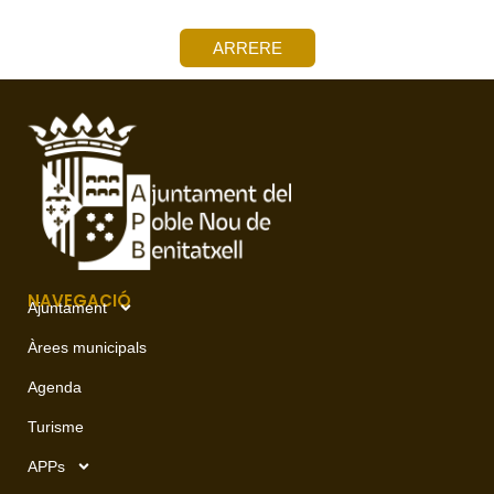
ARRERE
NAVEGACIÓ
Ajuntament
Àrees municipals
Agenda
Turisme
APPs