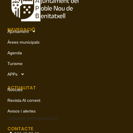
NAVEGACIÓ
Ajuntament
Àrees municipals
Agenda
Turisme
APPs
ACTUALITAT
Notícies
Revista Al corrent
Avisos i alertes
Contactar amb
comunicació
CONTACTE