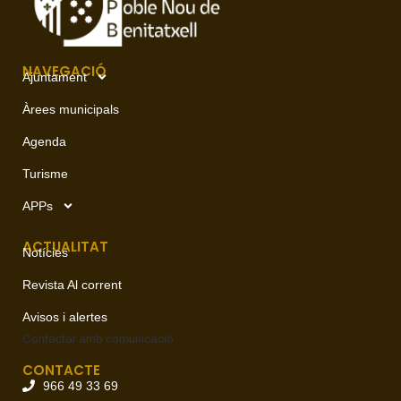
NAVEGACIÓ
Ajuntament
Àrees municipals
Agenda
Turisme
APPs
ACTUALITAT
Notícies
Revista Al corrent
Avisos i alertes
Contactar amb
comunicació
CONTACTE
966 49 33 69