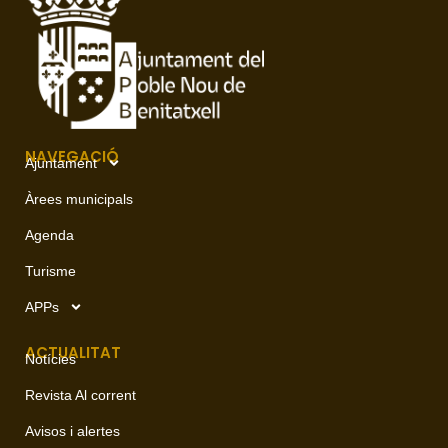
NAVEGACIÓ
Ajuntament
Àrees municipals
Agenda
Turisme
APPs
ACTUALITAT
Notícies
Revista Al corrent
Avisos i alertes