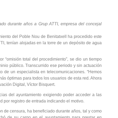
iciado durante años a Grup ATTI, empresa del concejal
miento del Poble Nou de Benitatxell ha procedido este
TI, tenían alojadas en la torre de un depósito de agua
or “omisión total del procedimiento”, se dio un tiempo
nio público. Transcurrido ese periodo y sin actuación
nto de un especialista en telecomunicaciones. “Hemos
más óptimas para todos los usuarios de esta red. Ahora
ción Digital, Víctor Bisquert.
ias del ayuntamiento exigiendo poder acceder a las
d por registro de entrada indicando el motivo.
ón de censura, ha beneficiado durante años, tal y como
vechó de su cargo en el ayuntamiento para prestar en