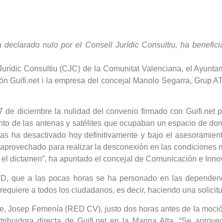
ra declarado nulo por el Consell Jurídic Consultiu, ha benef
Jurídic Consultiu (CJC) de la Comunitat Valenciana, el Ayunta
ón Guifi.net i la empresa del concejal Manolo Segarra, Grup AT
 de diciembre la nulidad del convenio firmado con Guifi.net p
o de las antenas y satélites que ocupaban un espacio de domi
 las ha desactivado hoy definitivamente y bajo el asesoramie
 aprovechado para realizar la desconexión en las condiciones 
r el dictamen”, ha apuntado el concejal de Comunicación e Innova
ED, que a las pocas horas se ha personado en las dependenc
requiere a todos los ciudadanos, es decir, haciendo una solicitu
alde, Josep Femenía (RED CV), justo dos horas antes de la moci
tribuidora directa de Guifi.net en la Marina Alta. “Se apro