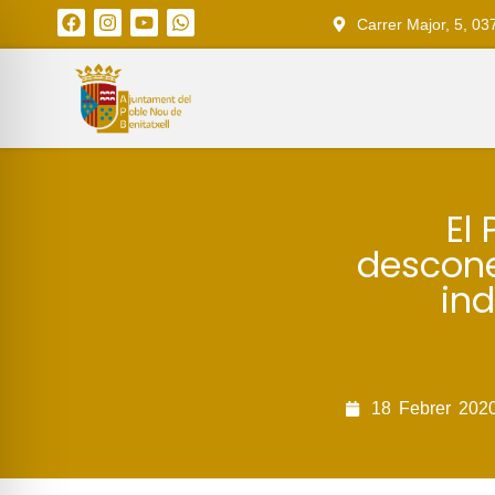
Carrer Major, 5, 03
El 
desconex
in
18
Febrer
202