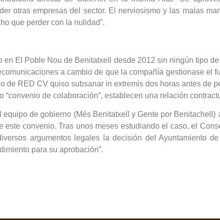
eder otras empresas del sector. El nerviosismo y las malas m
o que perder con la nulidad”.
ito en El Poble Nou de Benitatxell desde 2012 sin ningún tipo de 
elecomunicaciones a cambio de que la compañía gestionase el fu
no de RED CV quiso subsanar in extremis dos horas antes de per
lo “convenio de colaboración”, establecen una relación contractu
al equipo de gobierno (Més Benitatxell y Gente por Benitachel
de este convenio. Tras unos meses estudiando el caso, el Cons
diversos argumentos legales la decisión del Ayuntamiento de 
edimiento para su aprobación”.