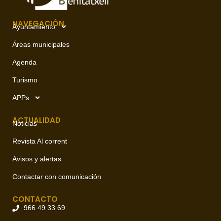
NAVEGACIÓN
Ayuntamiento
Áreas municipales
Agenda
Turismo
APPs
ACTUALIDAD
Noticias
Revista Al corrent
Avisos y alertas
Contactar con comunicación
CONTACTO
966 49 33 69