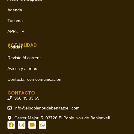
Agenda
Turismo
APPs
ACTUALIDAD
Noticias
Revista Al corrent
Avisos y alertas
Contactar con comunicación
CONTACTO
966 49 33 69
info@elpoblenoudebenitatxell.com
Carrer Major, 5, 03726 El Poble Nou de Benitatxell