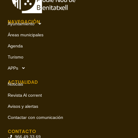
NAVEGACIÓN
Ayuntamiento
Áreas municipales
Agenda
Turismo
APPs
ACTUALIDAD
Noticias
Revista Al corrent
Avisos y alertas
Contactar con comunicación
CONTACTO
966 49 33 69