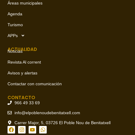
Áreas municipales
Agenda
Turismo
APPs
ACTUALIDAD
Noticias
Revista Al corrent
Avisos y alertas
Contactar con comunicación
CONTACTO
966 49 33 69
info@elpoblenoudebenitatxell.com
Carrer Major, 5, 03726 El Poble Nou de Benitatxell