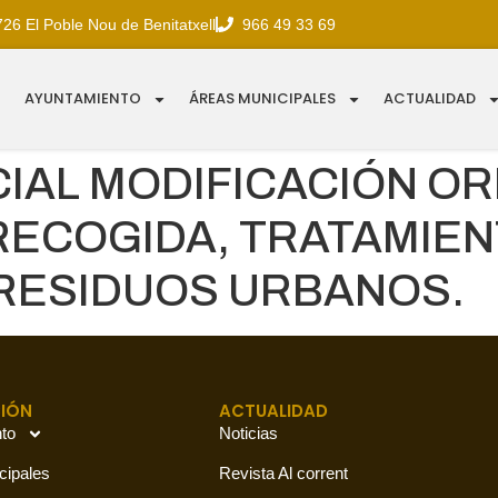
726 El Poble Nou de Benitatxell
966 49 33 69
AYUNTAMIENTO
ÁREAS MUNICIPALES
ACTUALIDAD
CIAL MODIFICACIÓN O
RECOGIDA, TRATAMIEN
 RESIDUOS URBANOS.
IÓN
ACTUALIDAD
to
Noticias
cipales
Revista Al corrent