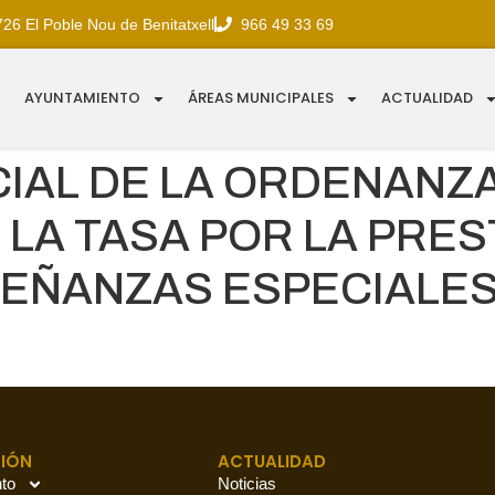
726 El Poble Nou de Benitatxell
966 49 33 69
AYUNTAMIENTO
ÁREAS MUNICIPALES
ACTUALIDAD
CIAL DE LA ORDENANZA
LA TASA POR LA PRES
SEÑANZAS ESPECIALES
IÓN
ACTUALIDAD
to
Noticias