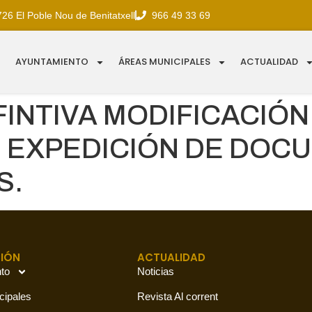
726 El Poble Nou de Benitatxell
966 49 33 69
AYUNTAMIENTO
ÁREAS MUNICIPALES
ACTUALIDAD
INTIVA MODIFICACIÓ
R EXPEDICIÓN DE DO
S.
IÓN
ACTUALIDAD
to
Noticias
cipales
Revista Al corrent