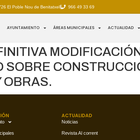
726 El Poble Nou de Benitatxell
966 49 33 69
AYUNTAMIENTO
ÁREAS MUNICIPALES
ACTUALIDAD
INITIVA MODIFICACI
O SOBRE CONSTRUCCI
Y OBRAS.
IÓN
ACTUALIDAD
to
Noticias
cipales
Revista Al corrent