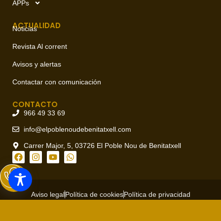
APPs
ACTUALIDAD
Noticias
Revista Al corrent
Avisos y alertas
Contactar con comunicación
CONTACTO
966 49 33 69
info@elpoblenoudebenitatxell.com
Carrer Major, 5, 03726 El Poble Nou de Benitatxell
Aviso legal
Política de cookies
Política de privacidad
Copyright © 2026 Ajuntament del Poble Nou de Benitatxell, todos
los derechos reservados