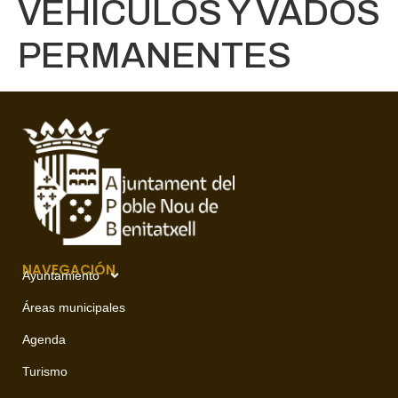
VEHÍCULOS Y VADOS
PERMANENTES
NAVEGACIÓN
Ayuntamiento
Áreas municipales
Agenda
Turismo