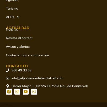
Turismo
APPs
ACTUALIDAD
Noticias
Revista Al corrent
Avisos y alertas
Contactar con comunicación
CONTACTO
966 49 33 69
info@elpoblenoudebenitatxell.com
Carrer Major, 5, 03726 El Poble Nou de Benitatxell