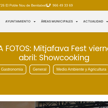
726 El Poble Nou de Benitatxell
966 49 33 69
AYUNTAMIENTO
ÁREAS MUNICIPALES
ACTUALIDAD
A FOTOS: Mitjafava Fest viern
abril: Showcooking
Gastronomia
General
Medio Ambiente y Agricultura