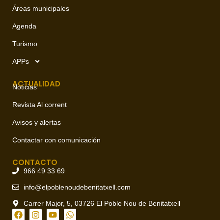
Áreas municipales
Agenda
Turismo
APPs
ACTUALIDAD
Noticias
Revista Al corrent
Avisos y alertas
Contactar con comunicación
CONTACTO
966 49 33 69
info@elpoblenoudebenitatxell.com
Carrer Major, 5, 03726 El Poble Nou de Benitatxell