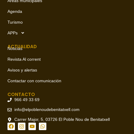
Áreas municipales
Agenda
Turismo
APPs
ACTUALIDAD
Noticias
Revista Al corrent
Avisos y alertas
Contactar con comunicación
CONTACTO
966 49 33 69
info@elpoblenoudebenitatxell.com
Carrer Major, 5, 03726 El Poble Nou de Benitatxell