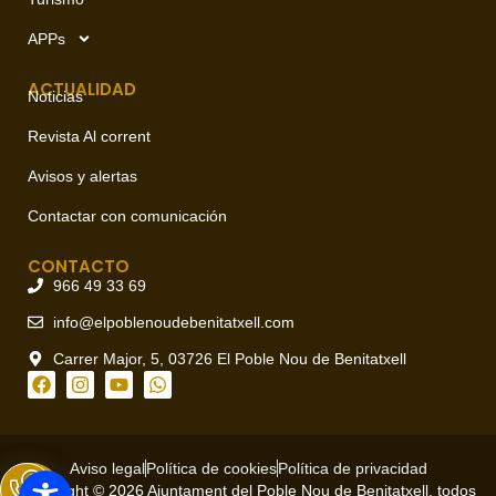
APPs
ACTUALIDAD
Noticias
Revista Al corrent
Avisos y alertas
Contactar con comunicación
CONTACTO
966 49 33 69
info@elpoblenoudebenitatxell.com
Carrer Major, 5, 03726 El Poble Nou de Benitatxell
Aviso legal
Política de cookies
Política de privacidad
Copyright © 2026 Ajuntament del Poble Nou de Benitatxell, todos