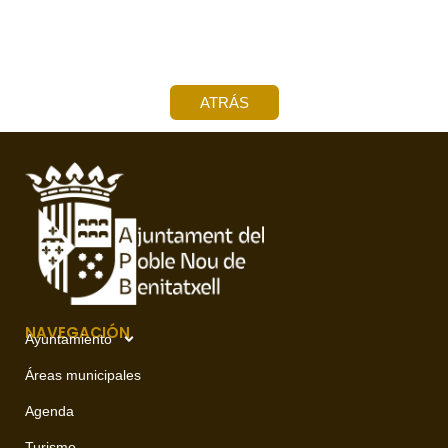
ATRÁS
NAVEGACIÓN
Ayuntamiento
Áreas municipales
Agenda
Turismo