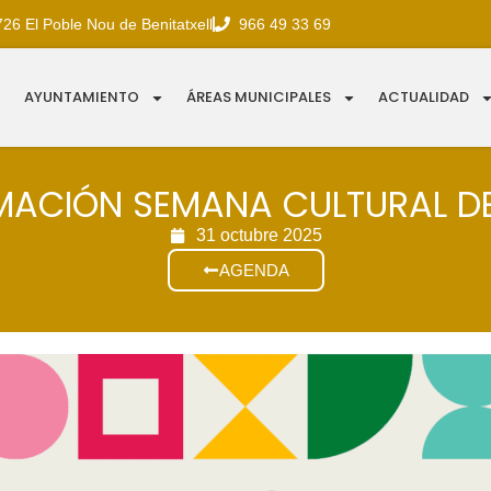
726 El Poble Nou de Benitatxell
966 49 33 69
AYUNTAMIENTO
ÁREAS MUNICIPALES
ACTUALIDAD
ACIÓN SEMANA CULTURAL D
31 octubre 2025
AGENDA