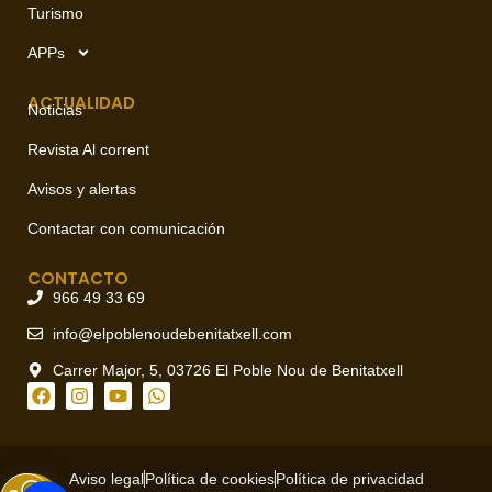
Turismo
APPs
ACTUALIDAD
Noticias
Revista Al corrent
Avisos y alertas
Contactar con comunicación
CONTACTO
966 49 33 69
info@elpoblenoudebenitatxell.com
Carrer Major, 5, 03726 El Poble Nou de Benitatxell
Aviso legal
Política de cookies
Política de privacidad