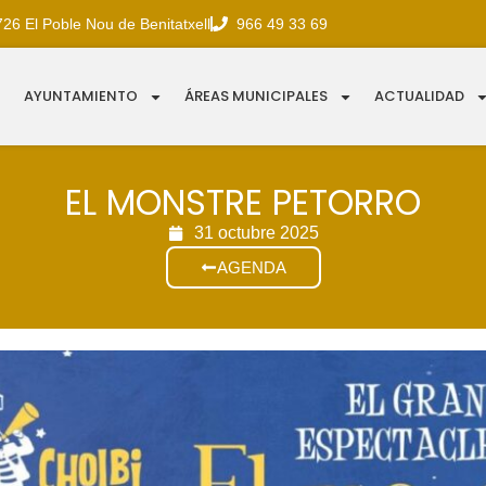
726 El Poble Nou de Benitatxell
966 49 33 69
AYUNTAMIENTO
ÁREAS MUNICIPALES
ACTUALIDAD
EL MONSTRE PETORRO
31 octubre 2025
AGENDA