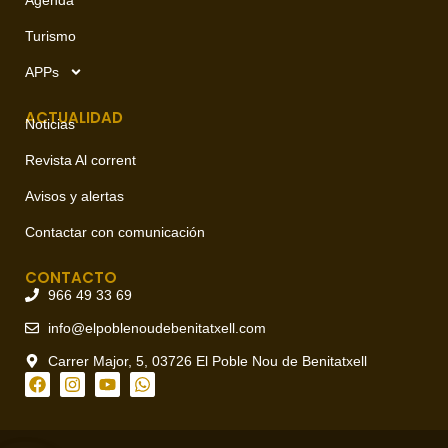
Turismo
APPs
ACTUALIDAD
Noticias
Revista Al corrent
Avisos y alertas
Contactar con comunicación
CONTACTO
966 49 33 69
info@elpoblenoudebenitatxell.com
Carrer Major, 5, 03726 El Poble Nou de Benitatxell